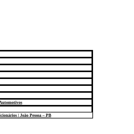
s Automotivos
ionários | João Pessoa – PB