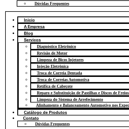
Dúvidas Frequentes
Inicio
A Empresa
Blog
Serviços
Diagnóstico Eletrônico
Revisão de Motor
Limpeza de Bicos Injetores
Injeção Eletrônica
Troca de Correia Dentada
Troca de Correias Automotiva
Retífica de Cabeçote
Reparo e Substituição de Pastilhas e Discos de Freio
Limpeza do Sistema de Arrefecimento
Alinhamento e Balanceamento Automotivo nos Expedi
Catálogo de Produtos
Contato
Dúvidas Frequentes