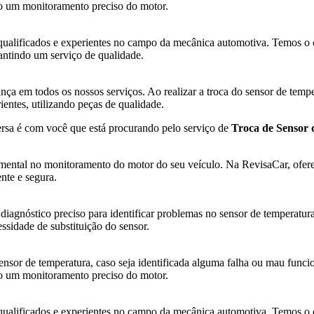
do um monitoramento preciso do motor.
qualificados e experientes no campo da mecânica automotiva. Temos o c
antindo um serviço de qualidade.
nça em todos os nossos serviços. Ao realizar a troca do sensor de tempe
ientes, utilizando peças de qualidade.
ersa é com você que está procurando pelo serviço de
Troca de Sensor
ntal no monitoramento do motor do seu veículo. Na RevisaCar, oferec
nte e segura.
diagnóstico preciso para identificar problemas no sensor de temperatu
essidade de substituição do sensor.
sor de temperatura, caso seja identificada alguma falha ou mau funcio
do um monitoramento preciso do motor.
qualificados e experientes no campo da mecânica automotiva. Temos o c