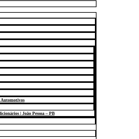
s Automotivos
cionários | João Pessoa – PB