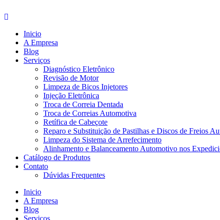
Ir
para
o
Inicio
conteúdo
A Empresa
Blog
Serviços
Diagnóstico Eletrônico
Revisão de Motor
Limpeza de Bicos Injetores
Injeção Eletrônica
Troca de Correia Dentada
Troca de Correias Automotiva
Retífica de Cabeçote
Reparo e Substituição de Pastilhas e Discos de Freios A
Limpeza do Sistema de Arrefecimento
Alinhamento e Balanceamento Automotivo nos Expedicio
Catálogo de Produtos
Contato
Dúvidas Frequentes
Inicio
A Empresa
Blog
Serviços