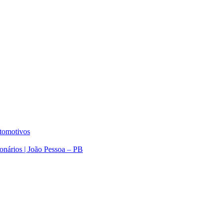
utomotivos
nários | João Pessoa – PB