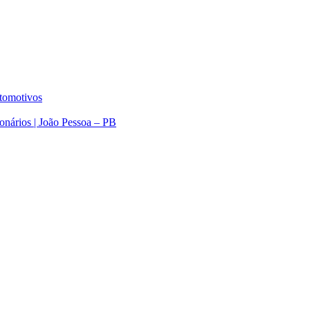
utomotivos
nários | João Pessoa – PB